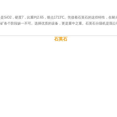
SiO2，硬度7，比重约2.65，熔点1713℃。凭借着石英石的这些特性，
选矿各个阶段缺一不可。选择优质的设备，更是重中之重。石英石分级机是我公