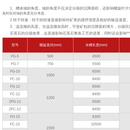
1、槽体倾斜角度。倾斜角度不仅决定分级的沉降面积，还影响螺旋叶
装时应对倾斜角度充分考虑。
2.转子转速：转子的转速直接影响对矿浆的搅拌强度及粗砂的输送速度
3、溢流堰的高度。当溢流堰加高时，可使矿粒的沉降面积增大，分级区
石英石的分级效果，会直接影响石英石整条工艺的进展，同时还会影响*
型号
螺旋直径(mm)
水槽长度(mm)
FG-5
500
4500
FG-7
750
5500
FG-10
6500
1000
FC-10
8400
FG-12
6500
FC-12
8400
1200
2FG-12
6500
2FC-12
8400
FG-15
8300
FC-15
10500
1500