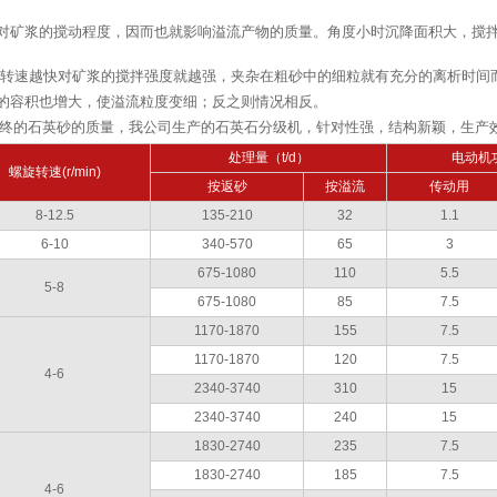
片对矿浆的搅动程度，因而也就影响溢流产物的质量。角度小时沉降面积大，搅
。转速越快对矿浆的搅拌强度就越强，夹杂在粗砂中的细粒就有充分的离析时间
的容积也增大，使溢流粒度变细；反之则情况相反。
*终的石英砂的质量，我公司生产的石英石分级机，针对性强，结构新颖，生产
处理量（t/d）
电动机功
螺旋转速(r/min)
按返砂
按溢流
传动用
8-12.5
135-210
32
1.1
6-10
340-570
65
3
675-1080
110
5.5
5-8
675-1080
85
7.5
1170-1870
155
7.5
1170-1870
120
7.5
4-6
2340-3740
310
15
2340-3740
240
15
1830-2740
235
7.5
1830-2740
185
7.5
4-6