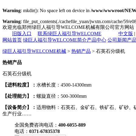
Warning
: mkdir(): No space left on device in
/www/wwwroot/NEW14
Warning
: file_put_contents(./cachefile_yuan/jwxtn.com/cache/59/e08f
欢迎光临郑州绿巨人福引导WELCOME机械有限公司官方网站
旧版入口
联系绿巨人福引导WELCOME
中文版
网站首页
绿巨人福引导WELCOME简介
产品中心
公司新闻
产
绿巨人福引导WELCOME机械
>
热销产品
> 石英石分级机
热销产品
石英石分级机
【进料粒度】：
水槽长度：4500-14300mm
【处理能力】：
螺旋直径：500-3000mm
【设备简介】：
适用物料：石英石、金矿石、铁矿石、矿砂、
生产行业……
全国免费咨询电话：
400-6055-889
电话：
0371-67835378