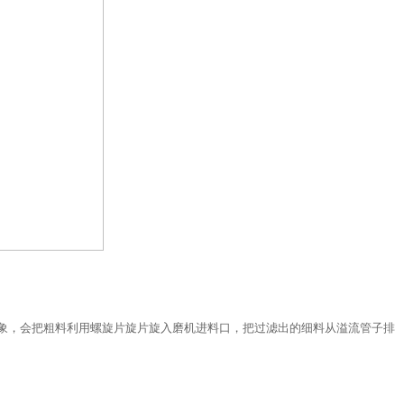
象，会把粗料利用螺旋片旋片旋入磨机进料口，把过滤出的细料从溢流管子排