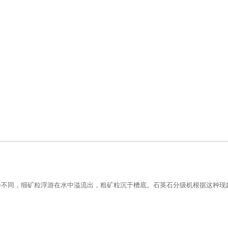
会不同，细矿粒浮游在水中溢流出，粗矿粒沉于槽底。石英石分级机根据这种现