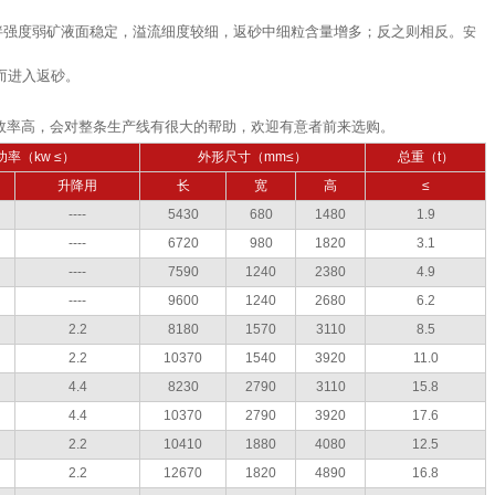
拌强度弱矿液面稳定，溢流细度较细，返砂中细粒含量增多；反之则相反。
安
而进入返砂。
效率高，会对整条生产线有很大的帮助，欢迎有意者前来选购。
率（kw ≤）
外形尺寸（mm≤）
总重（t）
升降用
长
宽
高
≤
----
5430
680
1480
1.9
----
6720
980
1820
3.1
----
7590
1240
2380
4.9
----
9600
1240
2680
6.2
2.2
8180
1570
3110
8.5
2.2
10370
1540
3920
11.0
4.4
8230
2790
3110
15.8
4.4
10370
2790
3920
17.6
2.2
10410
1880
4080
12.5
2.2
12670
1820
4890
16.8